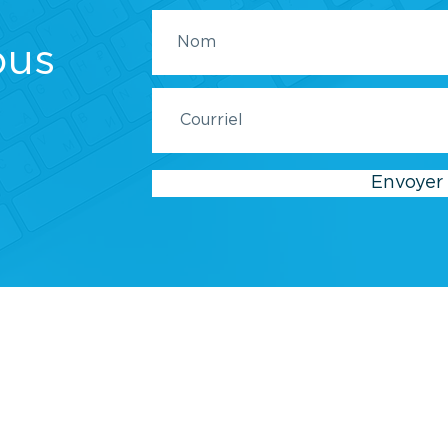
ous
Envoyer
btenus de sources que nous estimons fiables mais ils ne sont pas garan
vées et ne sont pas endossées par Azur Cabinet de Services Financiers I
n territoire où ce représentant d’Azur n’est pas inscrit.
© 2024 Azur Cabinet de services financiers.