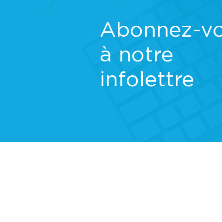
Abonnez-v
à notre
infolettre
TERMES ET CONDITIONS
Les renseignements présentés ont été o
opinions exposées n’ont pas été approu
utilisé à des fins de sollicitation dans u