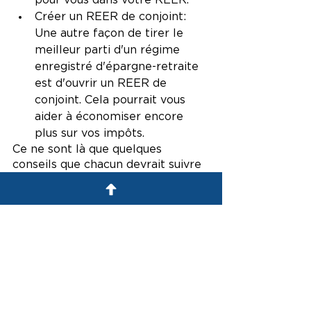
pour vous dans votre REER.
Créer un REER de conjoint: 
Une autre façon de tirer le 
meilleur parti d'un régime 
enregistré d'épargne-retraite 
est d'ouvrir un REER de 
conjoint. Cela pourrait vous 
aider à économiser encore 
plus sur vos impôts.
Ce ne sont là que quelques 
conseils que chacun devrait suivre 
s'il veut s'assurer de tirer le 
meilleur parti de son régime 
enregistré d'épargne-retraite. 
Lorsqu'il s'agit de maximiser les 
comptes REER, c'est également là 
que nous pouvons vous aider.
Travaillez avec un 
conseiller financier formé 